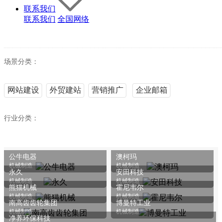
联系我们
联系我们
全国网络
场景分类：
网站建设
外贸建站
营销推广
企业邮箱
行业分类：
全部
机械制造
化学化工
电子电工
设备制造
生物医药
仪
公牛电器
澳柯玛
包装产品
商业服务
办公用品
家居日化
文化旅游
母婴用品
机械制造
机械制造
永久
安田科技
机械制造
机械制造
培训教育
IT互联网
食品制造
纺织服装
果蔬生鲜
进出口
熊猫机械
霍尼韦尔
机械制造
机械制造
南高齿齿轮集团
博曼特工业
机械制造
机械制造
净养环保科技