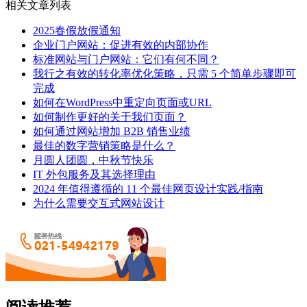
相关文章列表
2025春假放假通知
企业门户网站：促进有效的内部协作
标准网站与门户网站：它们有何不同？
我行之有效的转化率优化策略，只需 5 个简单步骤即可
完成
如何在WordPress中重定向页面或URL
如何制作更好的关于我们页面？
如何通过网站增加 B2B 销售业绩
最佳的数字营销策略是什么？
月圆人团圆，中秋节快乐
IT 外包服务及其选择理由
2024 年值得遵循的 11 个最佳网页设计实践/指南
为什么需要交互式网站设计